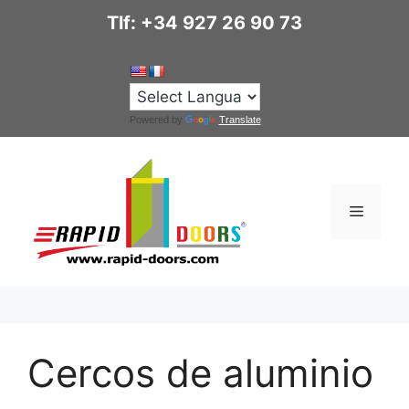
Saltar
Tlf: +34 927 26 90 73
al
contenido
Powered by
Translate
Menú
Cercos de aluminio