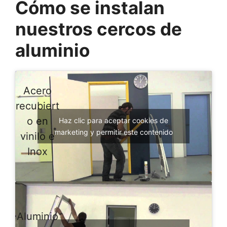
Cómo se instalan
nuestros cercos de
aluminio
Acero
recubiert
o en
Haz clic para aceptar cookies de
marketing y permitir este contenido
vinilo e
Inox
Aluminio