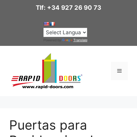
Saltar
Tlf: +34 927 26 90 73
al
contenido
Powered by
Translate
Menú
Puertas para