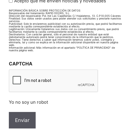
Acepto que me envíen noticias y novedades
INFORMACIÓN BÁSICA SOBRE PROTECCIÓN DE DATOS
Responsable del tratamiento: RAPID DOORS, S.L.
Dirección del responsable: Pol. Ind Las Capellanías C/ Hojalateros, 13. C.P.10.005 Cáceres
Finalidad: Sus datos serán usados para poder atender sus solicitudes y prestarle nuestros
servicios.
Publicidad: Solo le enviaremos publicidad con su autorización previa, que podrá facilitarnos
mediante la casilla correspondiente establecida al efecto.
Legitimación: Únicamente trataremos sus datos con su consentimiento previo, que podrá
facilitarnos mediante la casilla correspondiente establecida al efecto.
Destinatarios: Con carácter general, sólo el personal de nuestra entidad que esté
debidamente autorizado podrá tener conocimiento de la información que le pedimos.
Derechos: Tiene derechos a saber qué información tenemos sobre usted, corregirla y
eliminarla, tal y como se explica en la información adicional disponible en nuestra página
web.
Información adicional: Más información en el apartado "POLÍTICA DE PRIVACIDAD" de
nuestra página web.
CAPTCHA
Yo no soy un robot