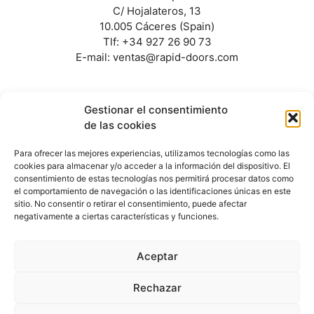
C/ Hojalateros, 13
10.005 Cáceres (Spain)
Tlf: +34 927 26 90 73
E-mail: ventas@rapid-doors.com
Gestionar el consentimiento
de las cookies
Para ofrecer las mejores experiencias, utilizamos tecnologías como las
Denominación del proyecto, Feria Internacional
cookies para almacenar y/o acceder a la información del dispositivo. El
Construmat 2025, 20 al 22 de mayo de 2025,
consentimiento de estas tecnologías nos permitirá procesar datos como
ACOGIDO AL DECRETO 141/2022 DE 30 DE
el comportamiento de navegación o las identificaciones únicas en este
NOVIEMBRE, con una inversión de 5.850,00 €.
sitio. No consentir o retirar el consentimiento, puede afectar
negativamente a ciertas características y funciones.
Aceptar
© 2022 Rapid Doors
Rechazar