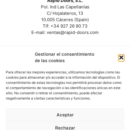
Rapid
Doors, S.L.
Pol. Ind Las Capellanías
C/ Hojalateros, 13
10.005 Cáceres (Spain)
Tlf: +34 927 26 90 73
E-mail: ventas@rapid-doors.com
Gestionar el consentimiento
de las cookies
Para ofrecer las mejores experiencias, utilizamos tecnologías como las
Denominación del proyecto, Feria Internacional
cookies para almacenar y/o acceder a la información del dispositivo. El
Construmat 2025, 20 al 22 de mayo de 2025,
consentimiento de estas tecnologías nos permitirá procesar datos como
ACOGIDO AL DECRETO 141/2022 DE 30 DE
el comportamiento de navegación o las identificaciones únicas en este
NOVIEMBRE, con una inversión de 5.850,00 €.
sitio. No consentir o retirar el consentimiento, puede afectar
negativamente a ciertas características y funciones.
Aceptar
© 2022 Rapid Doors
Rechazar