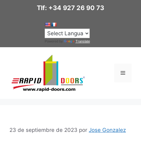
Saltar
Tlf: +34 927 26 90 73
al
contenido
Powered by
Translate
Menú
23 de septiembre de 2023
por
Jose Gonzalez